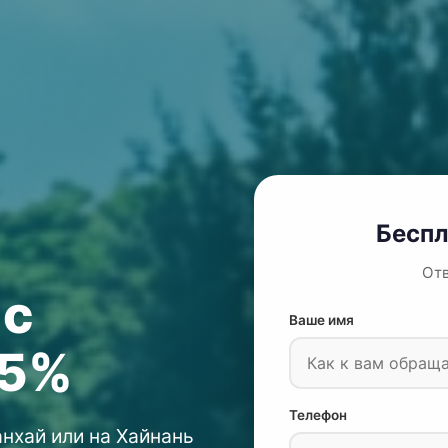
Беспл
Отв
с
Ваше имя
35%
Телефон
нхай или на Хайнань